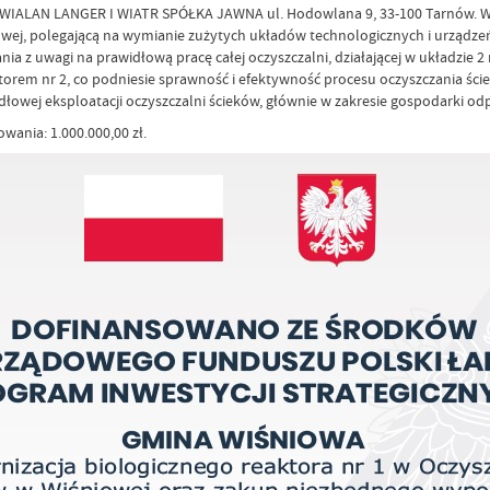
z WIALAN LANGER I WIATR SPÓŁKA JAWNA ul. Hodowlana 9, 33-100 Tarnów. W
iowej, polegającą na wymianie zużytych układów technologicznych i urządze
ania z uwagi na prawidłową pracę całej oczyszczalni, działającej w układz
rem nr 2, co podniesie sprawność i efektywność procesu oczyszczania ści
dłowej eksploatacji oczyszczalni ścieków, głównie w zakresie gospodarki od
owania: 1.000.000,00 zł.