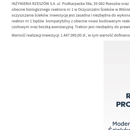
INŻYNIERIA RZESZÓW S.A. ul. Podkarpacka 59a, 35-082 Rzeszów ora
obecnie biologicznego reaktora nr 1 w Oczyszczalni Ścieków w Wiśn
oczyszczania ścieków. Inwestycja jest zasadna i niezbędna do wykon
reaktor nr 1 będzie kompatybilny z obecnie nowo budowanym reakto
czołowym oraz beczką asenizacyjną. Traktor jest niezbędny do prawi
Wartość realizacji inwestycji: 1.447.095,00 zł., w tym wartość dofinans