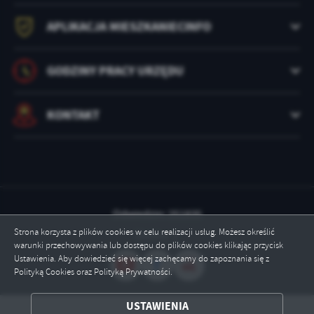
APLIKACJA MIESZKANIECINFO
GODZINY PRACY URZĘDU
KONTAKT
Odwiedzin: 251835
Strona korzysta z plików cookies w celu realizacji usług. Możesz określić
Online: 1
warunki przechowywania lub dostępu do plików cookies klikając przycisk
Ustawienia. Aby dowiedzieć się więcej zachęcamy do zapoznania się z
Polityką Cookies oraz Polityką Prywatności.
ZAPISZ WYBRANE
USTAWIENIA